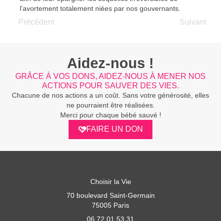
l’avortement totalement niées par nos gouvernants.
Précédent
Suivant
Aidez-nous !
GRÂCE À VOS DONS, AIDEZ-NOUS À MENER NOS
ACTIONS POUR SAUVER DES VIES.
Chacune de nos actions a un coût. Sans votre générosité, elles
ne pourraient être réalisées.
Merci pour chaque bébé sauvé !
FAIRE UN DON
Choisir la Vie
70 boulevard Saint-Germain
75005 Paris
06 72 01 53 31