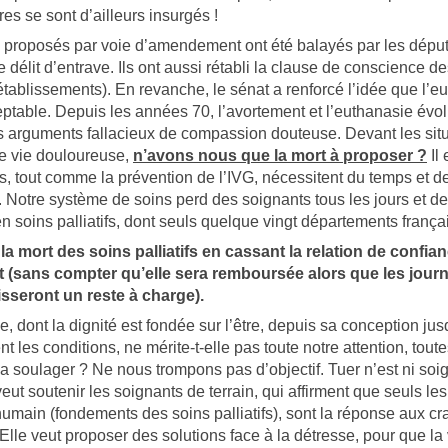
res se sont d’ailleurs insurgés !
s proposés par voie d’amendement ont été balayés par les déput
délit d’entrave. Ils ont aussi rétabli la clause de conscience d
établissements). En revanche, le sénat a renforcé l’idée que l’eu
eptable. Depuis les années 70, l’avortement et l’euthanasie évol
s arguments fallacieux de compassion douteuse. Devant les sit
de vie douloureuse,
n’avons nous que la mort à proposer ?
Il 
nts, tout comme la prévention de l’IVG, nécessitent du temps et 
. Notre système de soins perd des soignants tous les jours et des
n soins palliatifs, dont seuls quelque vingt départements frança
la mort des soins palliatifs en cassant la relation de confian
t (sans compter qu’elle sera remboursée alors que les jour
aisseront un reste à charge).
 dont la dignité est fondée sur l’être, depuis sa conception jus
nt les conditions, ne mérite-t-elle pas toute notre attention, to
la soulager ? Ne nous trompons pas d’objectif. Tuer n’est ni soig
ut soutenir les soignants de terrain, qui affirment que seuls les
ain (fondements des soins palliatifs), sont la réponse aux cra
lle veut proposer des solutions face à la détresse, pour que la v