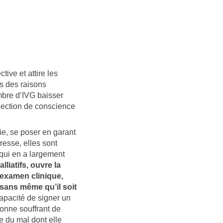
ive et attire les
ns des raisons
mbre d’IVG baisser
bjection de conscience
vie, se poser en garant
resse, elles sont
 qui en a largement
lliatifs, ouvre la
 examen clinique,
ans même qu’il soit
apacité de signer un
onne souffrant de
e du mal dont elle