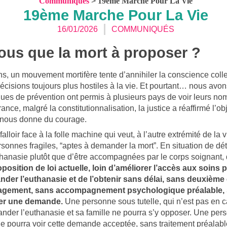
Communiqués
>
19ème Marche Pour La Vie
19ème Marche Pour La Vie
16/01/2026
COMMUNIQUÉS
ous que la mort à proposer ?
s, un mouvement mortifère tente d’annihiler la conscience collect
décisions toujours plus hostiles à la vie. Et pourtant… nous avo
iques de prévention ont permis à plusieurs pays de voir leurs no
nce, malgré la constitutionnalisation, la justice a réaffirmé l’o
 nous donne du courage.
falloir face à la folle machine qui veut, à l’autre extrémité de la 
rsonnes fragiles, “aptes à demander la mort”. En situation de dét
uthanasie plutôt que d’être accompagnées par le corps soignant,
position de loi actuelle, loin d’améliorer l’accès aux soins pa
nder l’euthanasie et de l’obtenir sans délai, sans deuxième
lagement, sans accompagnement psychologique préalable, s
ner une demande.
Une personne sous tutelle, qui n’est pas en c
der l’euthanasie et sa famille ne pourra s’y opposer. Une pers
e pourra voir cette demande acceptée, sans traitement préalabl