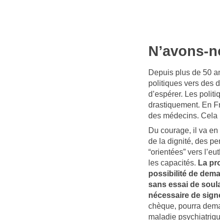
N’avons-n
Depuis plus de 50 an
politiques vers des 
d’espérer. Les polit
drastiquement. En Fra
des médecins. Cela
Du courage, il va en 
de la dignité, des pe
“orientées” vers l’e
les capacités.
La pro
possibilité de dema
sans essai de sou
nécessaire de sig
chèque, pourra deman
maladie psychiatriqu