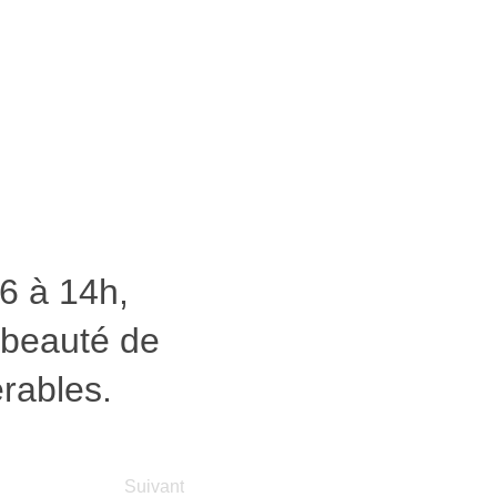
26 à 14h,
 beauté de
érables.
Suivant