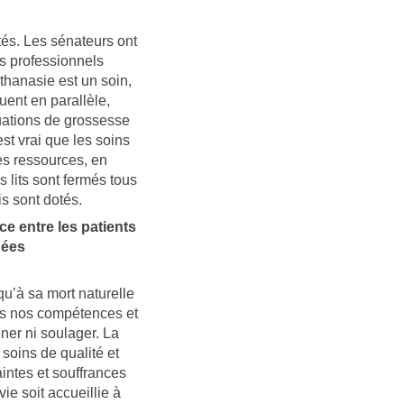
és. Les sénateurs ont
es professionnels
thanasie est un soin,
uent en parallèle,
uations de grossesse
est vrai que les soins
des ressources, en
 lits sont fermés tous
is sont dotés.
ce entre les patients
nées
qu’à sa mort naturelle
utes nos compétences et
ner ni soulager. La
 soins de qualité et
intes et souffrances
ie soit accueillie à