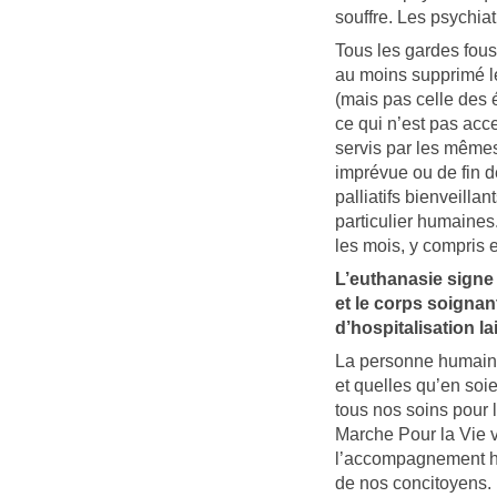
souffre. Les psychiat
Tous les gardes fou
au moins supprimé le 
(mais pas celle des 
ce qui n’est pas acc
servis par les même
imprévue ou de fin 
palliatifs bienveilla
particulier humaines
les mois, y compris e
L’euthanasie signe 
et le corps soignan
d’hospitalisation l
La personne humaine,
et quelles qu’en soie
tous nos soins pour 
Marche Pour la Vie ve
l’accompagnement hum
de nos concitoyens. E