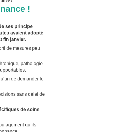
ance !
nnance !
 de ses principe
putés avaient adopté
t fin janvier.
rti
de mesures peu
chronique, pathologie
upportables.
lqu’un de demander le
cisions sans délai de
pécifiques de soins
soulagement qu’ils
rdonnance.