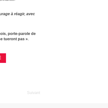
urage à réagir, avec
ois, porte-parole de
e tueront pas »
.
É
Suivant