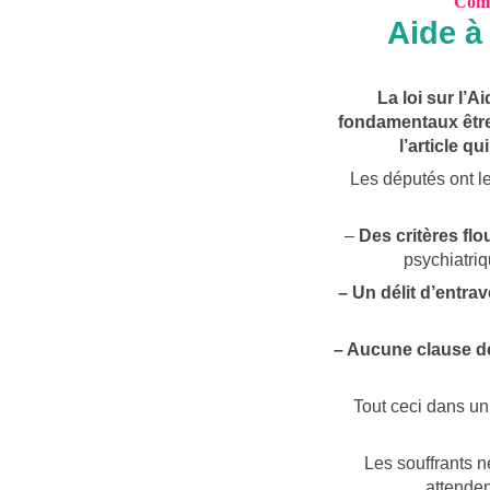
Com
Aide à
La loi sur l’A
fondamentaux être 
l’article qu
Les députés ont le
–
D
es critères fl
psychiatri
– Un délit d’entrav
– Aucune clause 
Tout ceci dans un
Les souffrants 
attenden