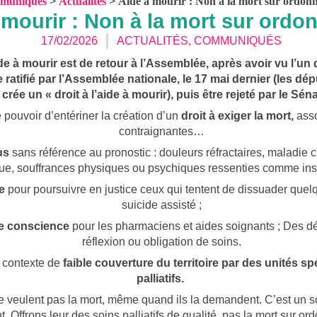
muniqués
>
Actualités
>
Aide à mourir : Non à la mort sur ordonn
 mourir : Non à la mort sur ordo
17/02/2026
ACTUALITÉS
,
COMMUNIQUÉS
ide à mourir est de retour à l’Assemblée, après avoir vu l’un
ratifié par l’Assemblée nationale, le 17 mai dernier (les dé
i crée un « droit à l’aide à mourir), puis être rejeté par le Séna
 pouvoir d’entériner la création d’un
droit à exiger la mort,
asso
contraignantes…
ous
sans référence au pronostic : douleurs réfractaires, maladie 
que, souffrances physiques ou psychiques ressenties comme ins
e
pour poursuivre en justice ceux qui tentent de dissuader que
suicide assisté ;
de conscience
pour les pharmaciens et aides soignants ; Des dé
réflexion ou obligation de soins.
 contexte de
faible couverture du territoire par des unités s
palliatifs.
ne veulent pas la mort, même quand ils la demandent. C’est un 
t. Offrons leur des soins palliatifs de qualité, pas la mort sur o