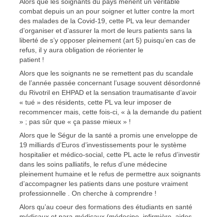
Alors que les soignants du pays mènent un véritable
combat depuis un an pour soigner et lutter contre la mort
des malades de la Covid-19, cette PL va leur demander
d’organiser et d’assurer la mort de leurs patients sans la
liberté de s’y opposer pleinement (art 5) puisqu’en cas de
refus, il y aura obligation de réorienter le
patient !
Alors que les soignants ne se remettent pas du scandale
de l’année passée concernant l’usage souvent désordonné
du Rivotril en EHPAD et la sensation traumatisante d’avoir
« tué » des résidents, cette PL va leur imposer de
recommencer mais, cette fois-ci, « à la demande du patient
» ; pas sûr que « ça passe mieux » !
Alors que le Ségur de la santé a promis une enveloppe de
19 milliards d’Euros d’investissements pour le système
hospitalier et médico-social, cette PL acte le refus d’investir
dans les soins palliatifs, le refus d’une médecine
pleinement humaine et le refus de permettre aux soignants
d’accompagner les patients dans une posture vraiment
professionnelle . On cherche à comprendre !
Alors qu’au coeur des formations des étudiants en santé
médicaux et para-médicaux (médecine, infirmière, aides